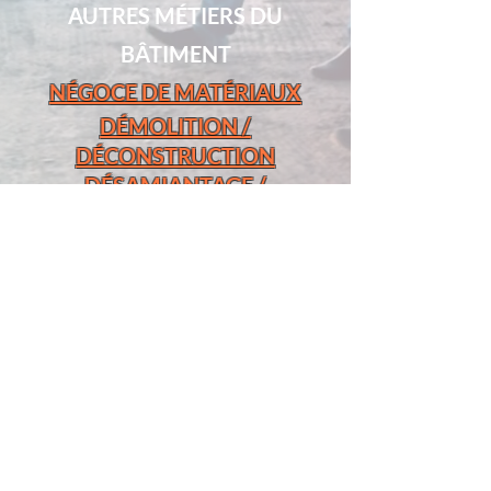
AUTRES MÉTIERS DU
BÂTIMENT
NÉGOCE DE MATÉRIAUX
DÉMOLITION /
DÉCONSTRUCTION
DÉSAMIANTAGE /
DÉPOLLUTION
ARTISANS & OUVRIERS
SPÉCIALISÉS
autres métiers
BATIMENTS
-
RH
.COM
01 8927 3000