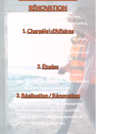
RÉNOVATION
Quel que soit le bâtiment à construire,
l'opération comporte trois phases importantes :
1.
Chargé(e) d'Affaires
Repérer ou susciter la demande d'un client,
élaborer une réponse, convaincre le client
que la solution proposée est la meilleure sur
le plan technique et financier.
2.
Études
Le bureau d'études analyse les choix
techniques décidés avec le client, et les moyens
qui vont être mis en œuvre.
3.
Réalisation / Rénovation
Elle est exécutée par " les compagnons ",
ouvriers professionnels très qualifiés,
sous la direction de l'encadrement de
chantier ou d'atelier.