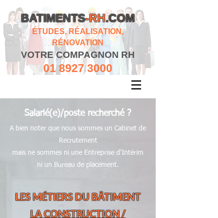
BATIMENTS
-RH
.COM
ÉTUDES, RÉALISATION,
RÉNOVATION
VOTRE COMPAGNON RH
01 8927 3000
Salarié(e)/poste recherché ?
A bien noter que nous sommes un Cabinet de
Recrutement
mais ne sommes ni une Entreprise d'Intérim
ni un Bureau de placement.
LES MÉTIERS DU BÂTIMENT
LA CONSTRUCTION /